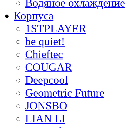
Водяное охлаждение
Корпуса
1STPLAYER
be quiet!
Chieftec
COUGAR
Deepcool
Geometric Future
JONSBO
LIAN LI