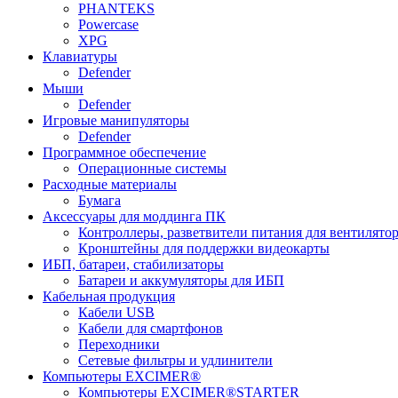
PHANTEKS
Powercase
XPG
Клавиатуры
Defender
Мыши
Defender
Игровые манипуляторы
Defender
Программное обеспечение
Операционные системы
Расходные материалы
Бумага
Аксессуары для моддинга ПК
Контроллеры, разветвители питания для вентилято
Кронштейны для поддержки видеокарты
ИБП, батареи, стабилизаторы
Батареи и аккумуляторы для ИБП
Кабельная продукция
Кабели USB
Кабели для смартфонов
Переходники
Сетевые фильтры и удлинители
Компьютеры EXCIMER®
Компьютеры EXCIMER®STARTER