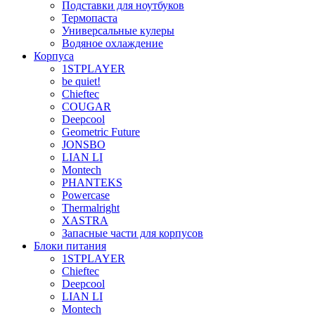
Подставки для ноутбуков
Термопаста
Универсальные кулеры
Водяное охлаждение
Корпуса
1STPLAYER
be quiet!
Chieftec
COUGAR
Deepcool
Geometric Future
JONSBO
LIAN LI
Montech
PHANTEKS
Powercase
Thermalright
XASTRA
Запасные части для корпусов
Блоки питания
1STPLAYER
Chieftec
Deepcool
LIAN LI
Montech