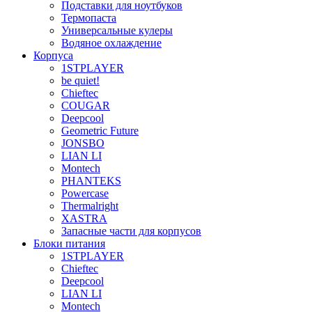
Подставки для ноутбуков
Термопаста
Универсальные кулеры
Водяное охлаждение
Корпуса
1STPLAYER
be quiet!
Chieftec
COUGAR
Deepcool
Geometric Future
JONSBO
LIAN LI
Montech
PHANTEKS
Powercase
Thermalright
XASTRA
Запасные части для корпусов
Блоки питания
1STPLAYER
Chieftec
Deepcool
LIAN LI
Montech