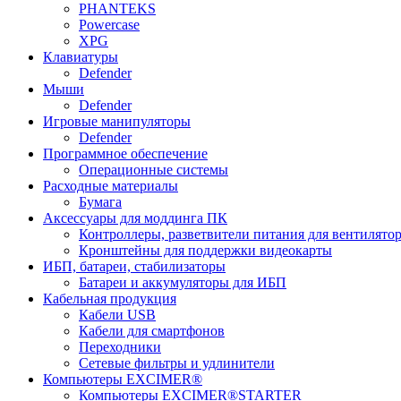
PHANTEKS
Powercase
XPG
Клавиатуры
Defender
Мыши
Defender
Игровые манипуляторы
Defender
Программное обеспечение
Операционные системы
Расходные материалы
Бумага
Аксессуары для моддинга ПК
Контроллеры, разветвители питания для вентилято
Кронштейны для поддержки видеокарты
ИБП, батареи, стабилизаторы
Батареи и аккумуляторы для ИБП
Кабельная продукция
Кабели USB
Кабели для смартфонов
Переходники
Сетевые фильтры и удлинители
Компьютеры EXCIMER®
Компьютеры EXCIMER®STARTER