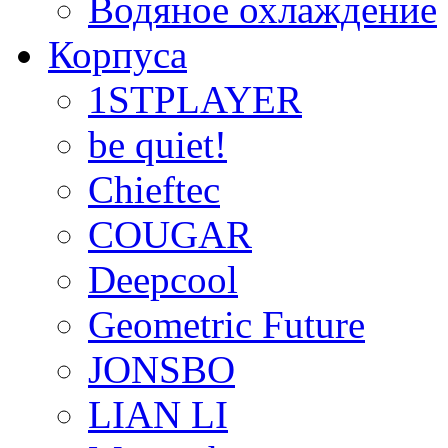
Водяное охлаждение
Корпуса
1STPLAYER
be quiet!
Chieftec
COUGAR
Deepcool
Geometric Future
JONSBO
LIAN LI