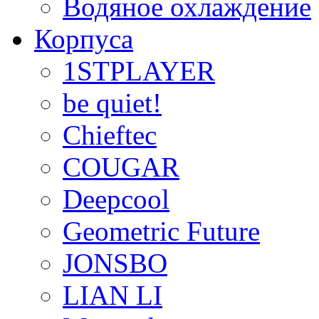
Водяное охлаждение
Корпуса
1STPLAYER
be quiet!
Chieftec
COUGAR
Deepcool
Geometric Future
JONSBO
LIAN LI