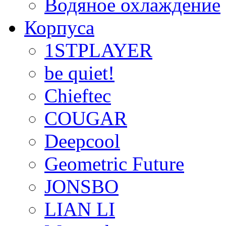
Водяное охлаждение
Корпуса
1STPLAYER
be quiet!
Chieftec
COUGAR
Deepcool
Geometric Future
JONSBO
LIAN LI