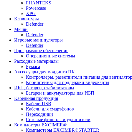
PHANTEKS
Powercase
XPG
Клавиатуры
Defender
Мыши
Defender
Игровые манипуляторы
Defender
Программное обеспечение
Операционные системы
Расходные материалы
Бумага
Аксессуары для моддинга ПК
Контроллеры, разветвители питания для вентилято
Кронштейны для поддержки видеокарты
ИБП, батареи, стабилизаторы
Батареи и аккумуляторы для ИБП
Кабельная продукция
Кабели USB
Кабели для смартфонов
Переходники
Сетевые фильтры и удлинители
Компьютеры EXCIMER®
Компьютеры EXCIMER®STARTER