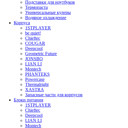
Подставки для ноутбуков
Термопаста
Универсальные кулеры
Водяное охлаждение
Корпуса
1STPLAYER
be quiet!
Chieftec
COUGAR
Deepcool
Geometric Future
JONSBO
LIAN LI
Montech
PHANTEKS
Powercase
Thermalright
XASTRA
Запасные части для корпусов
Блоки питания
1STPLAYER
Chieftec
Deepcool
LIAN LI
Montech