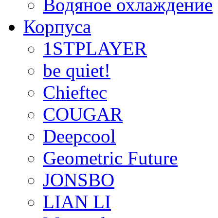
Водяное охлаждение
Корпуса
1STPLAYER
be quiet!
Chieftec
COUGAR
Deepcool
Geometric Future
JONSBO
LIAN LI