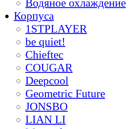
Водяное охлаждение
Корпуса
1STPLAYER
be quiet!
Chieftec
COUGAR
Deepcool
Geometric Future
JONSBO
LIAN LI