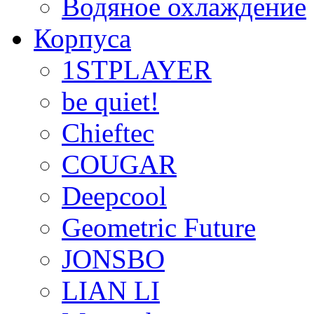
Водяное охлаждение
Корпуса
1STPLAYER
be quiet!
Chieftec
COUGAR
Deepcool
Geometric Future
JONSBO
LIAN LI