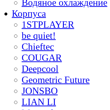
Водяное охлаждение
Корпуса
1STPLAYER
be quiet!
Chieftec
COUGAR
Deepcool
Geometric Future
JONSBO
LIAN LI