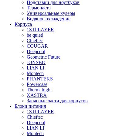
Подставки для ноутбуков
Термопаста
Универсальные кулеры
Водяное охлаждение
Корпуса
1STPLAYER
be quiet!
Chieftec
COUGAR
Deepcool
Geometric Future
JONSBO
LIAN LI
Montech
PHANTEKS
Powercase
Thermalright
XASTRA
Запасные части для корпусов
Блоки питания
1STPLAYER
Chieftec
Deepcool
LIAN LI
Montech