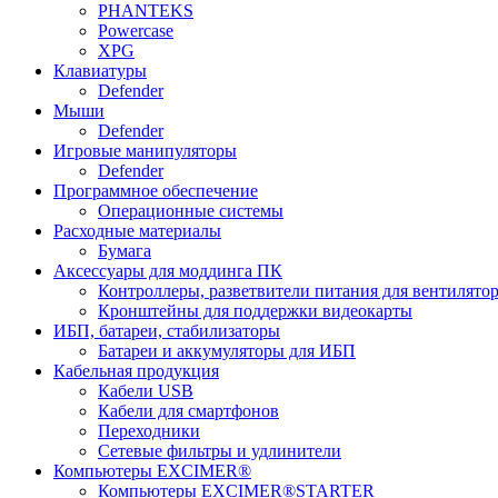
PHANTEKS
Powercase
XPG
Клавиатуры
Defender
Мыши
Defender
Игровые манипуляторы
Defender
Программное обеспечение
Операционные системы
Расходные материалы
Бумага
Аксессуары для моддинга ПК
Контроллеры, разветвители питания для вентилято
Кронштейны для поддержки видеокарты
ИБП, батареи, стабилизаторы
Батареи и аккумуляторы для ИБП
Кабельная продукция
Кабели USB
Кабели для смартфонов
Переходники
Сетевые фильтры и удлинители
Компьютеры EXCIMER®
Компьютеры EXCIMER®STARTER