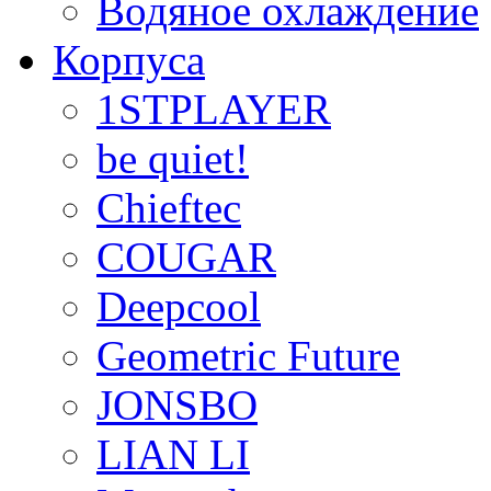
Водяное охлаждение
Корпуса
1STPLAYER
be quiet!
Chieftec
COUGAR
Deepcool
Geometric Future
JONSBO
LIAN LI