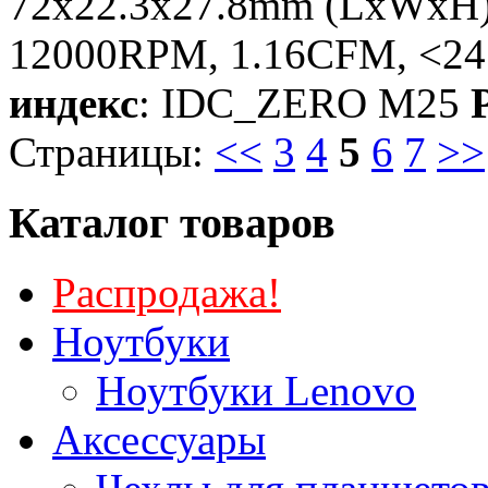
72x22.3x27.8mm (LxWxH)
12000RPM, 1.16CFM, <24.
индекс
: IDC_ZERO M25
P
Страницы:
<<
3
4
5
6
7
>>
Каталог товаров
Распродажа!
Ноутбуки
Ноутбуки Lenovo
Аксессуары