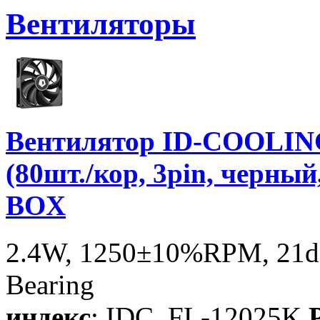
Вентиляторы
Вентилятор ID-COOLIN
(80шт./кор, 3pin, черный
BOX
2.4W, 1250±10%RPM, 21dB
Bearing
индекс
: IDC_FL-12025K
P