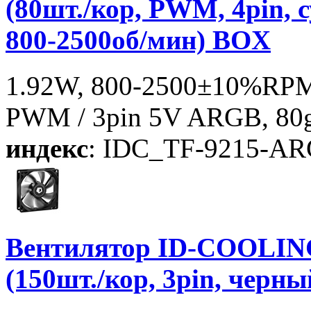
(80шт./кор, PWM, 4pin, 
800-2500об/мин) BOX
1.92W, 800-2500±10%RPM,
PWM / 3pin 5V ARGB, 80g,
индекс
: IDC_TF-9215-A
Вентилятор ID-COOLIN
(150шт./кор, 3pin, черн