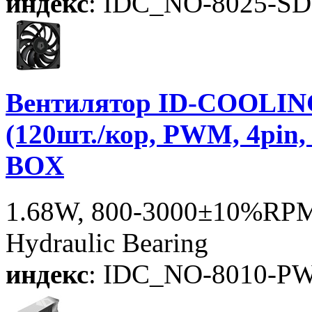
индекс
: IDC_NO-8025-SD
Вентилятор ID-COOLIN
(120шт./кор, PWM, 4pin,
BOX
1.68W, 800-3000±10%RPM,
Hydraulic Bearing
индекс
: IDC_NO-8010-