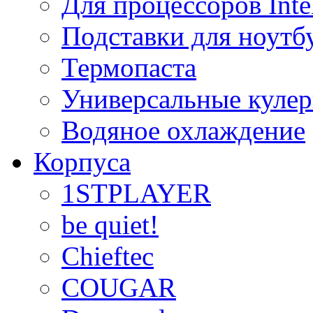
Для процессоров Inte
Подставки для ноутб
Термопаста
Универсальные куле
Водяное охлаждение
Корпуса
1STPLAYER
be quiet!
Chieftec
COUGAR