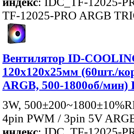
индекс
: IDC_TF-12025-
TF-12025-PRO ARGB TR
Вентилятор ID-COOLIN
120x120x25мм (60шт./ко
ARGB, 500-1800об/мин)
3W, 500±200~1800±10%RP
4pin PWM / 3pin 5V ARGB
индекс
: IDC_TF-12025-