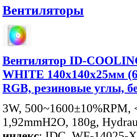
Вентиляторы
Вентилятор ID-COOLIN
WHITE 140x140x25мм (6
RGB, резиновые углы, б
3W, 500~1600±10%RPM, <
1,92mmH2O, 180g, Hydrauli
индекс
: IDC_WF-14025-