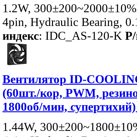
1.2W, 300±200~2000±10%
4pin, Hydraulic Bearing, 0
индекс
: IDC_AS-120-K
P/
Вентилятор ID-COOLING
(60шт./кор, PWM, резино
1800об/мин, супертихий
1.44W, 300±200~1800±10