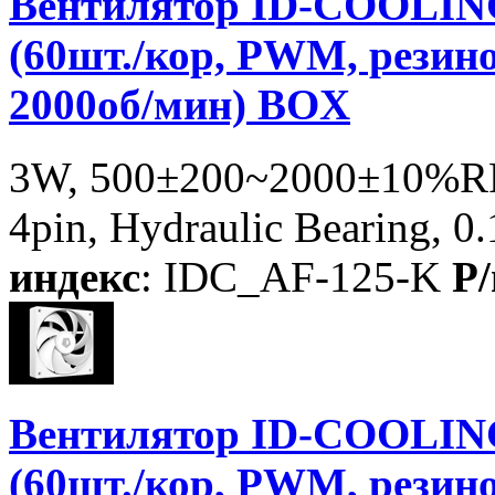
Вентилятор ID-COOLIN
(60шт./кор, PWM, резино
2000об/мин) BOX
3W, 500±200~2000±10%RP
4pin, Hydraulic Bearing, 0
индекс
: IDC_AF-125-K
P/
Вентилятор ID-COOLIN
(60шт./кор, PWM, резино