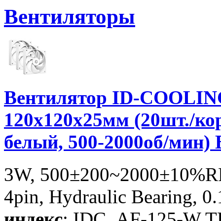
Вентиляторы
Вентилятор ID-COOLING
120x120x25мм (20шт./ко
белый, 500-2000об/мин)
3W, 500±200~2000±10%RP
4pin, Hydraulic Bearing, 0
индекс
: IDC_AF-125-W T