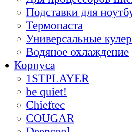
Подставки для ноутб
Термопаста
Универсальные куле
Водяное охлаждение
Корпуса
1STPLAYER
be quiet!
Chieftec
COUGAR
Deepcool