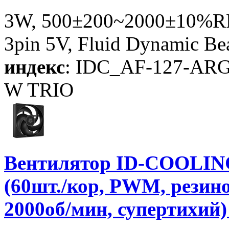
3W, 500±200~2000±10%RP
3pin 5V, Fluid Dynamic Be
индекс
: IDC_AF-127-AR
W TRIO
Вентилятор ID-COOLING
(60шт./кор, PWM, резино
2000об/мин, супертихий