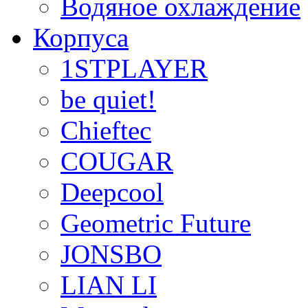
Водяное охлаждение
Корпуса
1STPLAYER
be quiet!
Chieftec
COUGAR
Deepcool
Geometric Future
JONSBO
LIAN LI