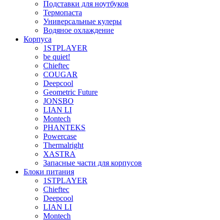
Подставки для ноутбуков
Термопаста
Универсальные кулеры
Водяное охлаждение
Корпуса
1STPLAYER
be quiet!
Chieftec
COUGAR
Deepcool
Geometric Future
JONSBO
LIAN LI
Montech
PHANTEKS
Powercase
Thermalright
XASTRA
Запасные части для корпусов
Блоки питания
1STPLAYER
Chieftec
Deepcool
LIAN LI
Montech