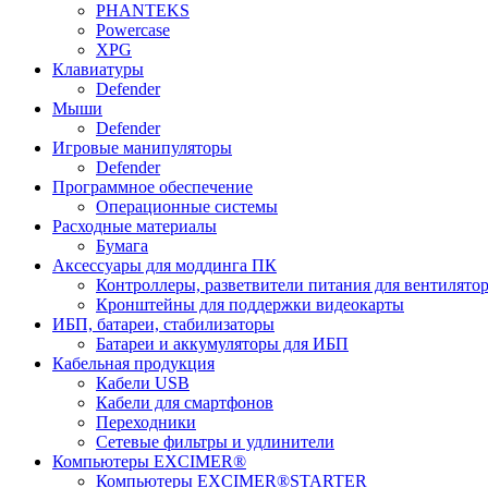
PHANTEKS
Powercase
XPG
Клавиатуры
Defender
Мыши
Defender
Игровые манипуляторы
Defender
Программное обеспечение
Операционные системы
Расходные материалы
Бумага
Аксессуары для моддинга ПК
Контроллеры, разветвители питания для вентилято
Кронштейны для поддержки видеокарты
ИБП, батареи, стабилизаторы
Батареи и аккумуляторы для ИБП
Кабельная продукция
Кабели USB
Кабели для смартфонов
Переходники
Сетевые фильтры и удлинители
Компьютеры EXCIMER®
Компьютеры EXCIMER®STARTER