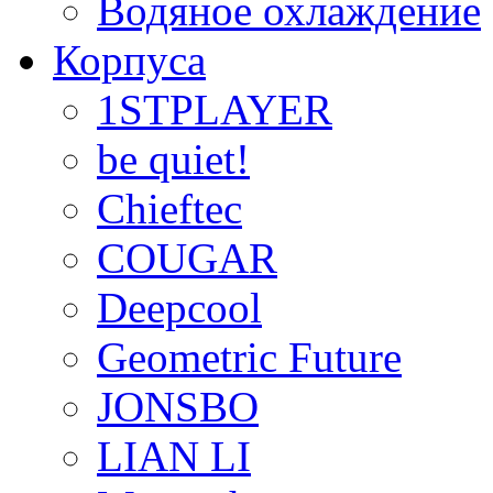
Водяное охлаждение
Корпуса
1STPLAYER
be quiet!
Chieftec
COUGAR
Deepcool
Geometric Future
JONSBO
LIAN LI