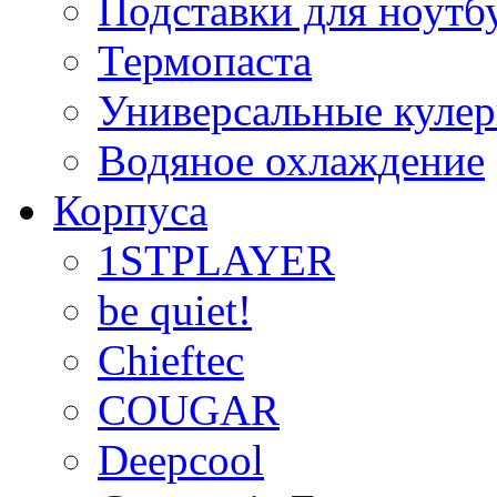
Подставки для ноутб
Термопаста
Универсальные куле
Водяное охлаждение
Корпуса
1STPLAYER
be quiet!
Chieftec
COUGAR
Deepcool