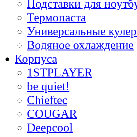
Подставки для ноутб
Термопаста
Универсальные куле
Водяное охлаждение
Корпуса
1STPLAYER
be quiet!
Chieftec
COUGAR
Deepcool