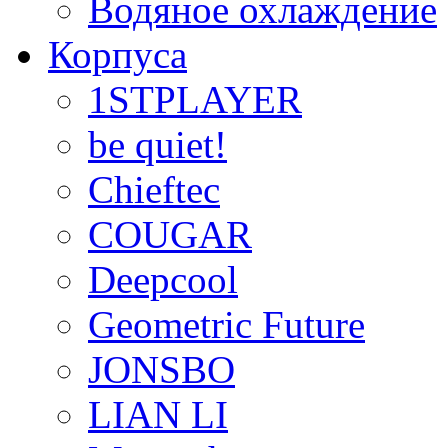
Водяное охлаждение
Корпуса
1STPLAYER
be quiet!
Chieftec
COUGAR
Deepcool
Geometric Future
JONSBO
LIAN LI