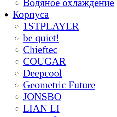
Водяное охлаждение
Корпуса
1STPLAYER
be quiet!
Chieftec
COUGAR
Deepcool
Geometric Future
JONSBO
LIAN LI