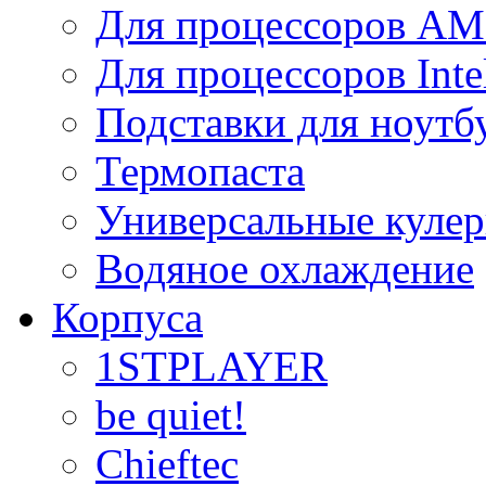
Для процессоров A
Для процессоров Inte
Подставки для ноутб
Термопаста
Универсальные куле
Водяное охлаждение
Корпуса
1STPLAYER
be quiet!
Chieftec