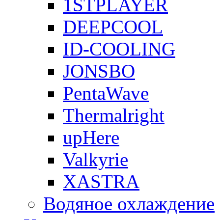
1STPLAYER
DEEPCOOL
ID-COOLING
JONSBO
PentaWave
Thermalright
upHere
Valkyrie
XASTRA
Водяное охлаждение