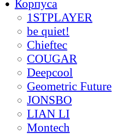
Корпуса
1STPLAYER
be quiet!
Chieftec
COUGAR
Deepcool
Geometric Future
JONSBO
LIAN LI
Montech