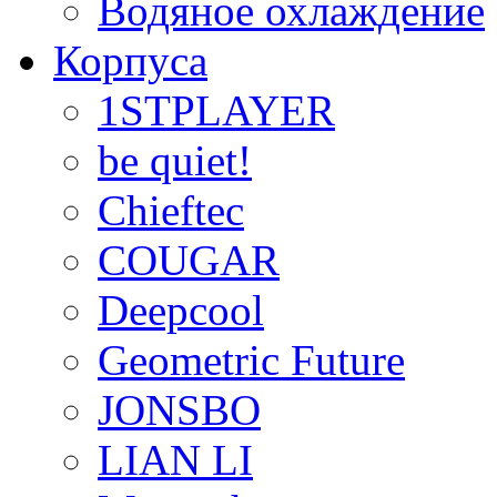
Водяное охлаждение
Корпуса
1STPLAYER
be quiet!
Chieftec
COUGAR
Deepcool
Geometric Future
JONSBO
LIAN LI