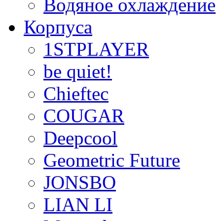
Водяное охлаждение
Корпуса
1STPLAYER
be quiet!
Chieftec
COUGAR
Deepcool
Geometric Future
JONSBO
LIAN LI