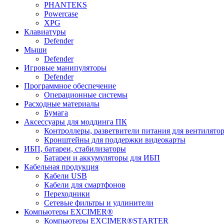
PHANTEKS
Powercase
XPG
Клавиатуры
Defender
Мыши
Defender
Игровые манипуляторы
Defender
Программное обеспечение
Операционные системы
Расходные материалы
Бумага
Аксессуары для моддинга ПК
Контроллеры, разветвители питания для вентилято
Кронштейны для поддержки видеокарты
ИБП, батареи, стабилизаторы
Батареи и аккумуляторы для ИБП
Кабельная продукция
Кабели USB
Кабели для смартфонов
Переходники
Сетевые фильтры и удлинители
Компьютеры EXCIMER®
Компьютеры EXCIMER®STARTER