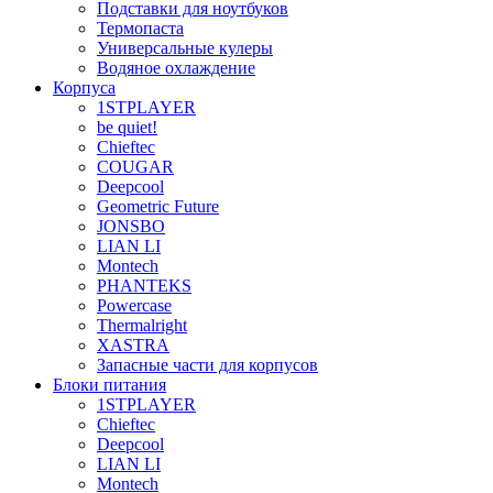
Подставки для ноутбуков
Термопаста
Универсальные кулеры
Водяное охлаждение
Корпуса
1STPLAYER
be quiet!
Chieftec
COUGAR
Deepcool
Geometric Future
JONSBO
LIAN LI
Montech
PHANTEKS
Powercase
Thermalright
XASTRA
Запасные части для корпусов
Блоки питания
1STPLAYER
Chieftec
Deepcool
LIAN LI
Montech