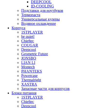
DEEPCOOL
ID-COOLING
Подставки для ноутбуков
Термопаста
Универсальные кулеры
Водяное охлаждение
Корпуса
1STPLAYER
be quiet!
Chieftec
COUGAR
Deepcool
Geometric Future
JONSBO
LIAN LI
Montech
PHANTEKS
Powercase
Thermalright
XASTRA
Запасные части для корпусов
Блоки питания
1STPLAYER
Chieftec
Deepcool