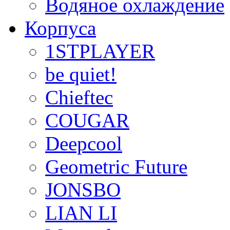
Водяное охлаждение
Корпуса
1STPLAYER
be quiet!
Chieftec
COUGAR
Deepcool
Geometric Future
JONSBO
LIAN LI