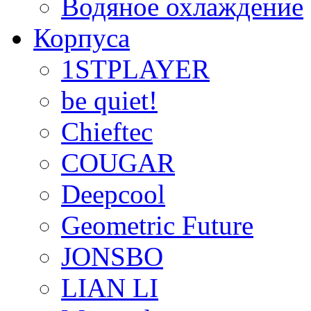
Водяное охлаждение
Корпуса
1STPLAYER
be quiet!
Chieftec
COUGAR
Deepcool
Geometric Future
JONSBO
LIAN LI