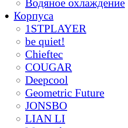
Водяное охлаждение
Корпуса
1STPLAYER
be quiet!
Chieftec
COUGAR
Deepcool
Geometric Future
JONSBO
LIAN LI