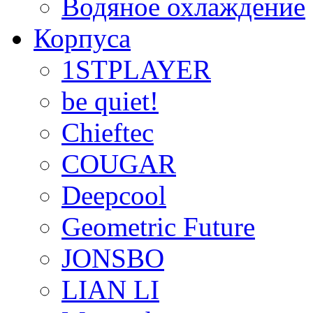
Водяное охлаждение
Корпуса
1STPLAYER
be quiet!
Chieftec
COUGAR
Deepcool
Geometric Future
JONSBO
LIAN LI