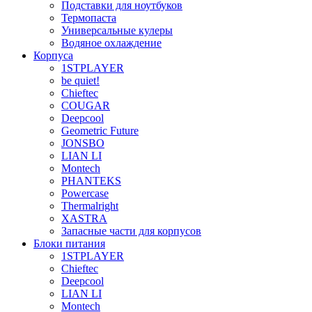
Подставки для ноутбуков
Термопаста
Универсальные кулеры
Водяное охлаждение
Корпуса
1STPLAYER
be quiet!
Chieftec
COUGAR
Deepcool
Geometric Future
JONSBO
LIAN LI
Montech
PHANTEKS
Powercase
Thermalright
XASTRA
Запасные части для корпусов
Блоки питания
1STPLAYER
Chieftec
Deepcool
LIAN LI
Montech