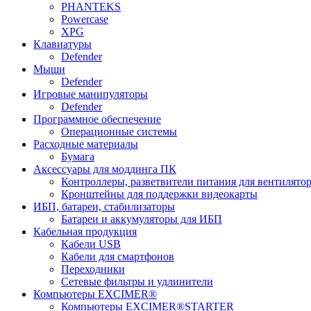
PHANTEKS
Powercase
XPG
Клавиатуры
Defender
Мыши
Defender
Игровые манипуляторы
Defender
Программное обеспечение
Операционные системы
Расходные материалы
Бумага
Аксессуары для моддинга ПК
Контроллеры, разветвители питания для вентилято
Кронштейны для поддержки видеокарты
ИБП, батареи, стабилизаторы
Батареи и аккумуляторы для ИБП
Кабельная продукция
Кабели USB
Кабели для смартфонов
Переходники
Сетевые фильтры и удлинители
Компьютеры EXCIMER®
Компьютеры EXCIMER®STARTER