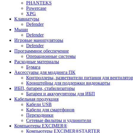
PHANTEKS
Powercase
XPG
Клавиатуры
Defender
Мыши
Defender
Игровые манипуляторы
Defender
Программное обеспечение
Операционные системы
Расходные материалы
Бумага
Аксессуары для моддинга ПК
Контроллеры, разветвители питания для вентилято
Кронштейны для поддержки видеокарты
ИБП, батареи, стабилизаторы
Батареи и аккумуляторы для ИБП
Кабельная продукция
Кабели USB
Кабели для смартфонов
Переходники
Сетевые фильтры и удлинители
Компьютеры EXCIMER®
Компьютеры EXCIMER®STARTER