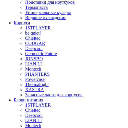
Подставки для ноутбуков
Термопаста
Универсальные кулеры
Водяное охлаждение
Корпуса
1STPLAYER
be quiet!
Chieftec
COUGAR
Deepcool
Geometric Future
JONSBO
LIAN LI
Montech
PHANTEKS
Powercase
Thermalright
XASTRA
Запасные части для корпусов
Блоки питания
1STPLAYER
Chieftec
Deepcool
LIAN LI
Montech