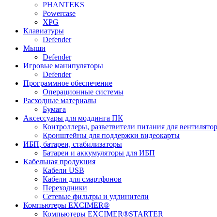
PHANTEKS
Powercase
XPG
Клавиатуры
Defender
Мыши
Defender
Игровые манипуляторы
Defender
Программное обеспечение
Операционные системы
Расходные материалы
Бумага
Аксессуары для моддинга ПК
Контроллеры, разветвители питания для вентилято
Кронштейны для поддержки видеокарты
ИБП, батареи, стабилизаторы
Батареи и аккумуляторы для ИБП
Кабельная продукция
Кабели USB
Кабели для смартфонов
Переходники
Сетевые фильтры и удлинители
Компьютеры EXCIMER®
Компьютеры EXCIMER®STARTER