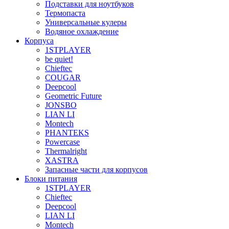
Подставки для ноутбуков
Термопаста
Универсальные кулеры
Водяное охлаждение
Корпуса
1STPLAYER
be quiet!
Chieftec
COUGAR
Deepcool
Geometric Future
JONSBO
LIAN LI
Montech
PHANTEKS
Powercase
Thermalright
XASTRA
Запасные части для корпусов
Блоки питания
1STPLAYER
Chieftec
Deepcool
LIAN LI
Montech