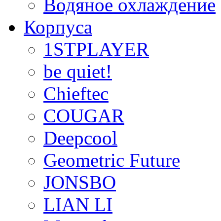
Водяное охлаждение
Корпуса
1STPLAYER
be quiet!
Chieftec
COUGAR
Deepcool
Geometric Future
JONSBO
LIAN LI