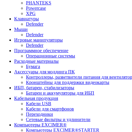
PHANTEKS
Powercase
XPG
Клавиатуры
Defender
Мыши
Defender
Игровые манипуляторы
Defender
Программное обеспечение
Операционные системы
Расходные материалы
Бумага
Аксессуары для моддинга ПК
Контроллеры, разветвители питания для вентилято
Кронштейны для поддержки видеокарты
ИБП, батареи, стабилизаторы
Батареи и аккумуляторы для ИБП
Кабельная продукция
Кабели USB
Кабели для смартфонов
Переходники
Сетевые фильтры и удлинители
Компьютеры EXCIMER®
Компьютеры EXCIMER®STARTER