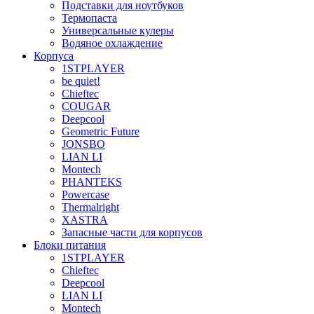
Подставки для ноутбуков
Термопаста
Универсальные кулеры
Водяное охлаждение
Корпуса
1STPLAYER
be quiet!
Chieftec
COUGAR
Deepcool
Geometric Future
JONSBO
LIAN LI
Montech
PHANTEKS
Powercase
Thermalright
XASTRA
Запасные части для корпусов
Блоки питания
1STPLAYER
Chieftec
Deepcool
LIAN LI
Montech