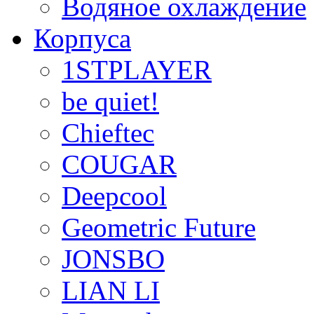
Водяное охлаждение
Корпуса
1STPLAYER
be quiet!
Chieftec
COUGAR
Deepcool
Geometric Future
JONSBO
LIAN LI