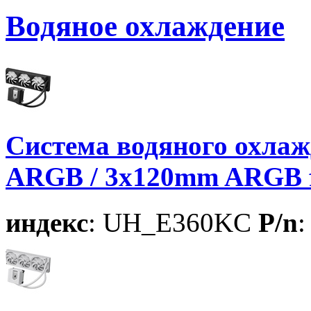
Водяное охлаждение
Система водяного охлаж
ARGB / 3x120mm ARGB f
индекс
: UH_E360KC
P/n