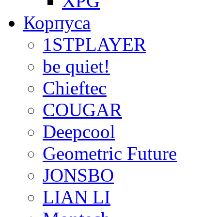
XPG
Корпуса
1STPLAYER
be quiet!
Chieftec
COUGAR
Deepcool
Geometric Future
JONSBO
LIAN LI