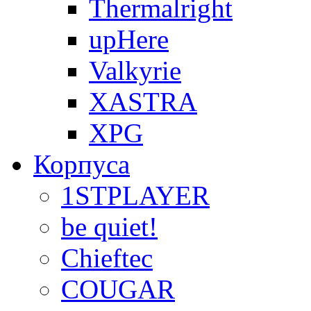
Thermalright
upHere
Valkyrie
XASTRA
XPG
Корпуса
1STPLAYER
be quiet!
Chieftec
COUGAR